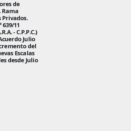
ores de
. Rama
 Privados.
° 639/11
R.A. - C.P.P.C.)
cuerdo Julio
ncremento del
evas Escalas
les desde Julio