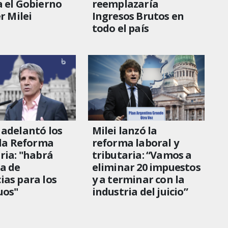
 el Gobierno
reemplazaría
r Milei
Ingresos Brutos en
todo el país
adelantó los
Milei lanzó la
 la Reforma
reforma laboral y
ria: "habrá
tributaria: “Vamos a
a de
eliminar 20 impuestos
as para los
y a terminar con la
uos"
industria del juicio”