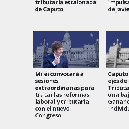
tributaria escalonada
impulsa
de Caputo
de Javie
Milei convocará a
Caputo 
sesiones
ejes de
extraordinarias para
Tributa
tratar las reformas
una baj
laboral y tributaria
Gananci
con el nuevo
individ
Congreso