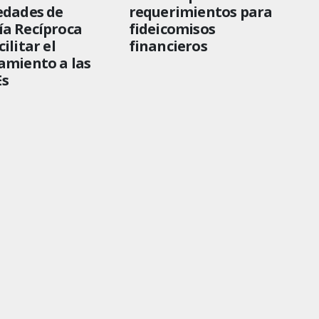
edades de
requerimientos para
ía Recíproca
fideicomisos
ilitar el
financieros
amiento a las
s