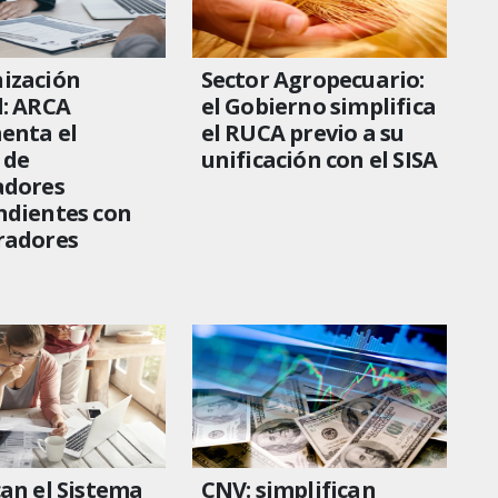
ización
Sector Agropecuario:
l: ARCA
el Gobierno simplifica
enta el
el RUCA previo a su
 de
unificación con el SISA
adores
ndientes con
radores
an el Sistema
CNV: simplifican