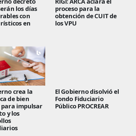
erno decretó
RIGI: ARCA aclara el
serán los días
proceso para la
rables con
obtención de CUIT de
urísticos en
los VPU
erno crea la
El Gobierno disolvió el
ca de bien
Fondo Fiduciario
 para impulsar
Público PROCREAR
to y los
llos
iarios