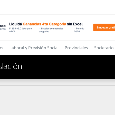
os
Laboral y Previsión Social
Provinciales
Societario
slación