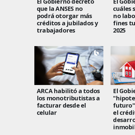
El Gobierno decretó
El Gobi
que la ANSES no
cuáles 
podrá otorgar más
no labo
créditos a jubilados y
fines t
trabajadores
2025
ARCA habilitó a todos
El Gobi
los monotributistas a
"hipote
facturar desde el
futuro"
celular
el crédi
desarro
inmobil